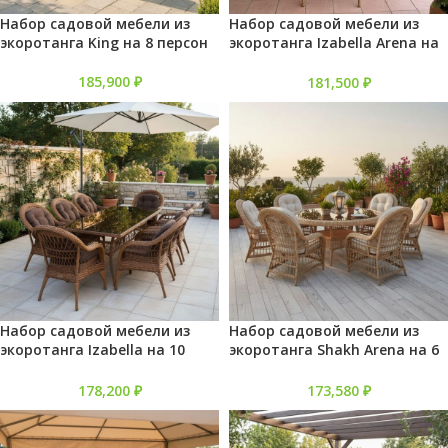
Набор садовой мебели из
Набор садовой мебели из
экоротанга King на 8 персон
экоротанга Izabella Arena на
10 персон
185,900
₽
181,500
₽
Набор садовой мебели из
Набор садовой мебели из
экоротанга Izabella на 10
экоротанга Shakh Arena на 6
персон
персон
178,200
₽
173,580
₽