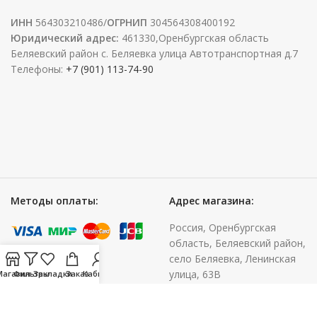
ИНН
564303210486/
ОГРНИП
304564308400192
Юридический адрес:
461330,Оренбургская область
Беляевский район с. Беляевка улица Автотранспортная д.7
Телефоны:
+7 (901) 113-74-90
Методы оплаты:
Адрес магазина:
Россия, Оренбургская
область, Беляевский район,
село Беляевка, Ленинская
улица, 63В
Магазин
Фильтры
Закладки
Заказ
Кабинет