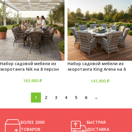
Набор садовой мебели из
Набор садовой мебели из
экоротанга Nik на 8 персон
экоротанга King Arena на 6
персон
163,900
₽
141,900
₽
1
2
3
4
5
6
→
БОЛЕЕ 2000
БЫСТРАЯ
ТОВАРОВ
ДОСТАВКА