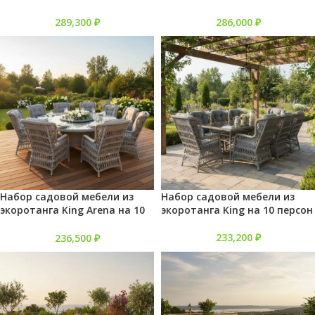
персон
персон
289,300
₽
286,000
₽
Набор садовой мебели из
Набор садовой мебели из
экоротанга King Arena на 10
экоротанга King на 10 персон
персон
233,200
₽
236,500
₽