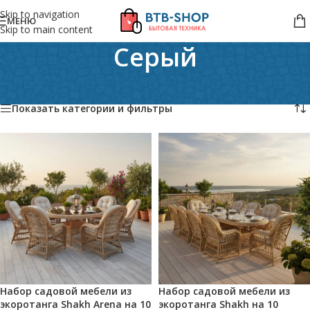
Skip to navigation
МЕНЮ
Skip to main content
Серый
Главная
/
Товар Цвет ротанга
/
Серый
Отображение 1–24 из 137
Показать категории и фильтры
Набор садовой мебели из
Набор садовой мебели из
экоротанга Shakh Arena на 10
экоротанга Shakh на 10