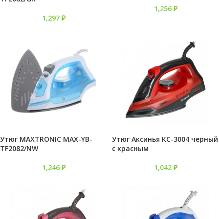
1,256
₽
1,297
₽
Утюг MAXTRONIC MAX-YB-
Утюг Аксинья КС-3004 черный
TF2082/NW
с красным
1,246
₽
1,042
₽