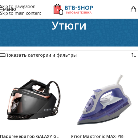
Skip to navigation
МЕНЮ
Skip to main content
Утюги
Главная
/
Техника для дома
/
Глажка, сушка
/
Утюги
Показаны все (12)
Показать категории и фильтры
Парогенератор GALAXY GL
Утюг Maxtronic MAX-YB-