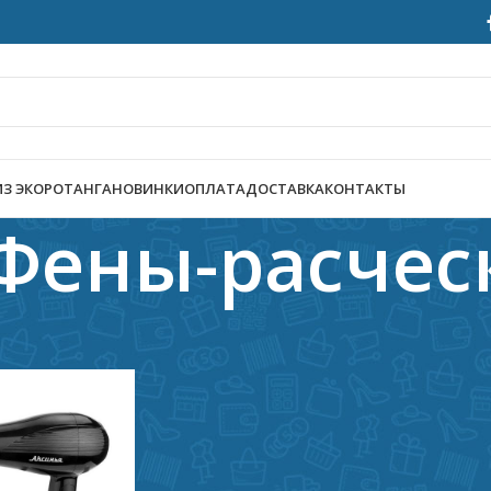
ИЗ ЭКОРОТАНГА
НОВИНКИ
ОПЛАТА
ДОСТАВКА
КОНТАКТЫ
Фены-расчес
нальный уход
/
Для волос
/
Фены-расчески