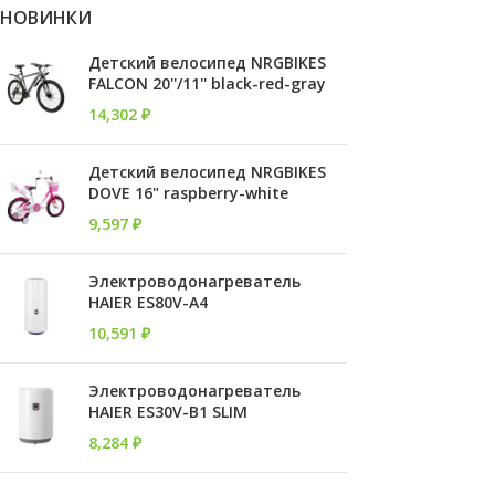
НОВИНКИ
Детский велосипед NRGBIKES
FALCON 20''/11'' black-red-gray
14,302
₽
Детский велосипед NRGBIKES
DOVE 16" raspberry-white
9,597
₽
Электроводонагреватель
HAIER ES80V-A4
10,591
₽
Электроводонагреватель
HAIER ES30V-B1 SLIM
8,284
₽