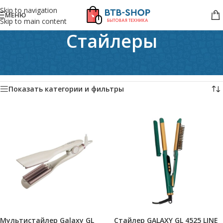
Skip to navigation
МЕНЮ
Skip to main content
Стайлеры
Главная
/
Персональный уход
/
Для волос
/
Стайлеры
Показаны все (4)
Показать категории и фильтры
Мультистайлер Galaxy GL
Стайлер GALAXY GL 4525 LINE