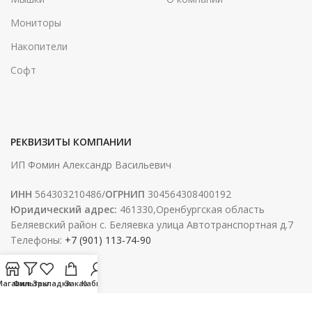
Мониторы
Накопители
Софт
РЕКВИЗИТЫ КОМПАНИИ
ИП Фомин Александр Васильевич
ИНН
564303210486/
ОГРНИП
304564308400192
Юридический адрес:
461330,Оренбургская область
Беляевский район с. Беляевка улица Автотранспортная д.7
Телефоны:
+7 (901) 113-74-90
Магазин
Фильтры
Закладки
Заказ
Кабинет