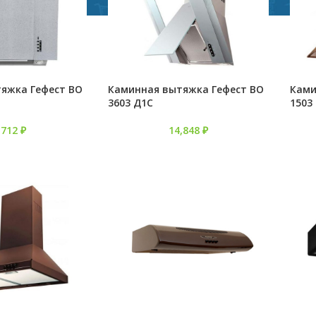
яжка Гефест ВО
Каминная вытяжка Гефест ВО
Ками
3603 Д1С
1503
,712
₽
14,848
₽