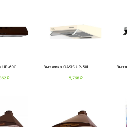
s UP-60C
Вытяжка OASIS UP-50I
Вытя
,862
₽
5,768
₽