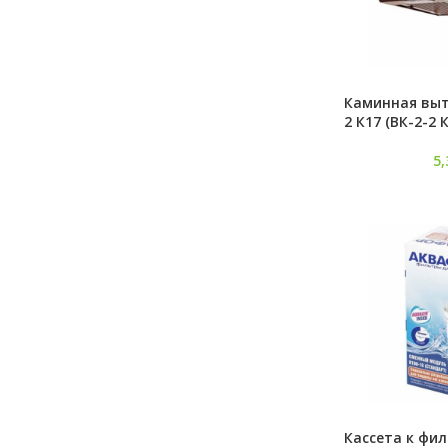
Каминная выт
2 К17 (ВК-2-2
5
Кассета к фи