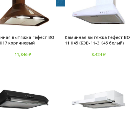
нная вытяжка Гефест ВО
Каминная вытяжка Гефест ВО
 К17 коричневый
11 К45 (БЭВ-11-3 К45 белый)
11,846
₽
8,424
₽