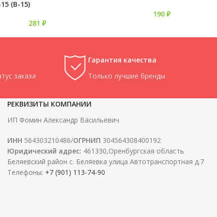
15 (В-15)
190
₽
281
₽
Гарантия качества
тус заказа
Только лучшие бренды
РЕКВИЗИТЫ КОМПАНИИ
ИП Фомин Александр Васильевич
ИНН
564303210486/
ОГРНИП
304564308400192
Юридический адрес:
461330,Оренбургская область
Беляевский район с. Беляевка улица Автотранспортная д.7
Телефоны:
+7 (901) 113-74-90