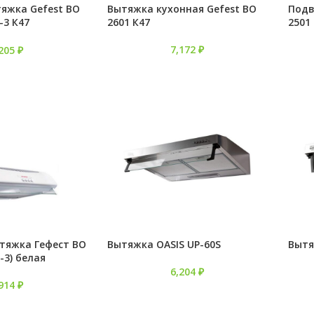
яжка Gefest ВО
Вытяжка кухонная Gefest ВО
Подв
-3 К47
2601 К47
2501
7,172
₽
,205
₽
тяжка Гефест ВО
Вытяжка OASIS UP-60S
Вытя
-3) белая
6,204
₽
,914
₽