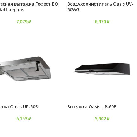
есная вытяжка Гефест ВО
Воздухоочиститель Oasis UV-
 К41 черная
60WG
7,079
₽
6,970
₽
жка Oasis UP-50S
Вытяжка Oasis UP-60B
6,153
₽
5,902
₽