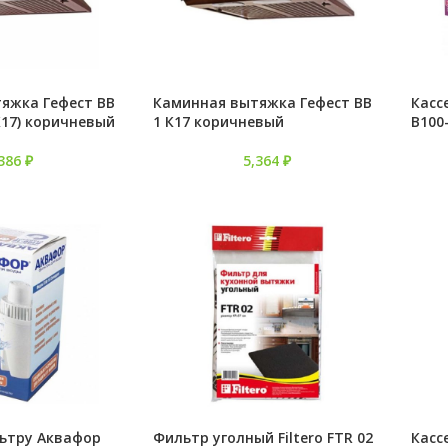
яжка Гефест ВВ
Каминная вытяжка Гефест ВВ
Касс
 К17) коричневый
1 К17 коричневый
В100-
,386
₽
5,364
₽
льтру Аквафор
Фильтр уголный Filtero FTR 02
Касс