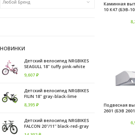
Любой Бренд
Каминная выт
10 К47 (БЭВ-10
коричневый)
8
НОВИНКИ
Детский велосипед NRGBIKES
SEAGULL 18" tuffy pink-white
9,607
₽
Детский велосипед NRGBIKES
FILIN 18" gray-black-lime
8,395
₽
Подвесная вы
2601 (БЭВ 2601
Детский велосипед NRGBIKES
6
FALCON 20''/11'' black-red-gray
14,302
₽