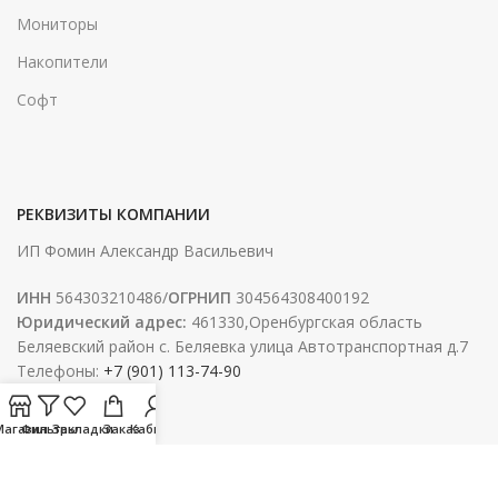
Мониторы
Накопители
Софт
РЕКВИЗИТЫ КОМПАНИИ
ИП Фомин Александр Васильевич
ИНН
564303210486/
ОГРНИП
304564308400192
Юридический адрес:
461330,Оренбургская область
Беляевский район с. Беляевка улица Автотранспортная д.7
Телефоны:
+7 (901) 113-74-90
Магазин
Фильтры
Закладки
Заказ
Кабинет