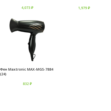
волос)
4,073
₽
1,979
₽
Фен Maxtronic MAX-MGS-7884
(24)
832
₽