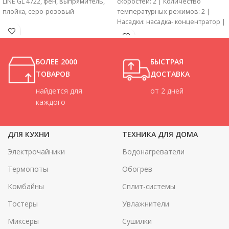
LINE GL 4722, фен, выпрямитель,
скоростей: 2 | Количество
плойка, серо-розовый
температурных режимов: 2 |
Насадки: насадка- концентратор |
Особенности: защита от
перегрева, складная ручка
БОЛЕЕ 2000
БЫСТРАЯ
ТОВАРОВ
ДОСТАВКА
найдется для
от 2 дней
каждого
ДЛЯ КУХНИ
ТЕХНИКА ДЛЯ ДОМА
Электрочайники
Водонагреватели
Термопоты
Обогрев
Комбайны
Сплит-системы
Тостеры
Увлажнители
Миксеры
Сушилки