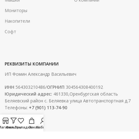
Мониторы
Накопители
Софт
РЕКВИЗИТЫ КОМПАНИИ
ИП Фомин Александр Васильевич
ИНН
564303210486/
ОГРНИП
304564308400192
Юридический адрес:
461330,Оренбургская область
Беляевский район с. Беляевка улица Автотранспортная д.7
Телефоны:
+7 (901) 113-74-90
Магазин
Фильтры
Закладки
Заказ
Кабинет