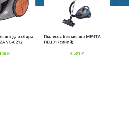
мешка для сбора
Пылесос без мешка МЕЧТА
ZA VC-C212
ПБЦ01 (синий)
4,591
₽
,126
₽