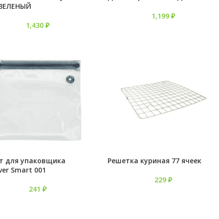
 ЗЕЛЕНЫЙ
1,199
₽
1,430
₽
т для упаковщика
Решетка куриная 77 ячеек
ver Smart 001
229
₽
241
₽