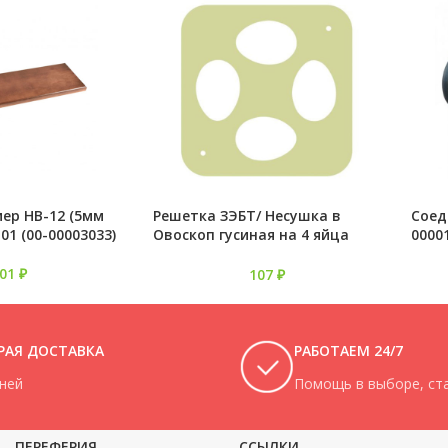
ер НВ-12 (5мм
Решетка ЗЭБТ/ Несушка в
Соед
01 (00-00003033)
Овоскоп гусиная на 4 яйца
0000
пласт. Больш
201
₽
107
₽
РАЯ ДОСТАВКА
РАБОТАЕМ 24/7
дней
Помощь в выборе, ста
ПЕРЕФЕРИЯ
ССЫЛКИ