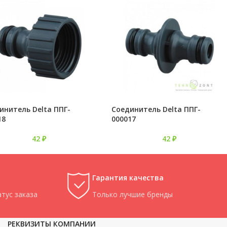
инитель Delta ППГ-
Соединитель Delta ППГ-
18
000017
42
₽
42
₽
Гарантия качества
тус заказа
Только лучшие бренды
РЕКВИЗИТЫ КОМПАНИИ