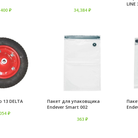
LINE
,400
₽
34,384
₽
о 13 DELTA
Пакет для упаковщика
Паке
Endever Smart 002
Ende
,054
₽
363
₽