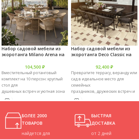
Набор садовой мебели из
Набор садовой мебели из
экoротанга Milano Arena на
экоротанга Deco Classic на
10 персон
10 персон
104,500
₽
92,400
₽
Вместительный ротанговый
Превратите террасу, веранду или
комплект на 10 персон: круглый
сад в идеальное место для
стол для
семейных
душевных встреч и уютная зона
праздников, дружеских встреч и
отдыха. Искуственный ротанг –
торжественных мероприятий с
элегантность и комфорт для
вместительным набором мебели
ваших летних вечеринок и
из искусственного ротанга.
БОЛЕЕ 2000
БЫСТРАЯ
семейных торжеств.
Комплект продуман до мелочей и
рассчитан на комфортное
ТОВАРОВ
ДОСТАВКА
размещение 10 гостей — он
найдется для
от 2 дней
станет центральным элементом