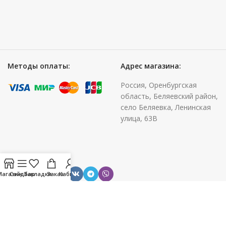
Методы оплаты:
Адрес магазина:
Россия, Оренбургская
область, Беляевский район,
село Беляевка, Ленинская
улица, 63В
Поделиться:
Магазин
Сайдбар
Закладки
Заказ
Кабинет