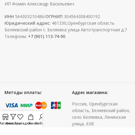
ИП Фомин Александр Васильевич
ИНН
564303210486/
ОГРНИП
304564308400192
Юридический адрес:
461330,Оренбургская область
Беляевский район с. Беляевка улица Автотранспортная д.7
Телефоны:
+7 (901) 113-74-90
Методы оплаты:
Адрес магазина:
Россия, Оренбургская
область, Беляевский район,
село Беляевка, Ленинская
Магазин
Фильтры
Закладки
Заказ
Кабинет
улица, 63В