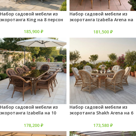
Набор садовой мебели из
Набор садовой мебели из
экоротанга King на 8 персон
экоротанга Izabella Arena на
10 персон
185,900
₽
181,500
₽
Набор садовой мебели из
Набор садовой мебели из
экоротанга Izabella на 10
экоротанга Shakh Arena на 6
персон
персон
178,200
₽
173,580
₽