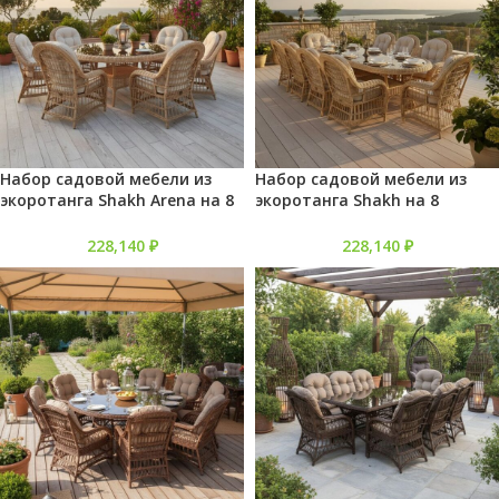
Набор садовой мебели из
Набор садовой мебели из
экоротанга Shakh Arena на 8
экоротанга Shakh на 8
персон
персон
228,140
₽
228,140
₽