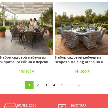
Набор садовой мебели из
Набор садовой мебели из
экоротанга Nik на 8 персон
экоротанга King Arena на 6
персон
163,900
₽
141,900
₽
1
2
3
4
5
6
→
БОЛЕЕ 2000
БЫСТРАЯ