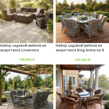
Набор садовой мебели из
Набор садовой мебели из
экоротанга Lovantera
экоротанга King Arena на 8
персон
196,900
₽
185,900
₽