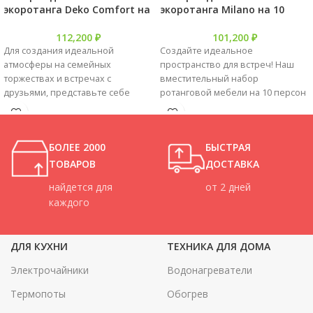
экоротанга Deko Comfort на
экоротанга Milano на 10
10 персон
персон
112,200
₽
101,200
₽
Для создания идеальной
Создайте идеальное
атмосферы на семейных
пространство для встреч! Наш
торжествах и встречах с
вместительный набор
друзьями, представьте себе
ротанговой мебели на 10 персон
просторный комплект садовой
– это залог незабываемых
мебели из
праздников и
эко-ротанга. Этот набор,
уютных зон отдыха.
БОЛЕЕ 2000
БЫСТРАЯ
рассчитанный на 10 персон,
Прямоугольный стол станет
гармонично объединяет
сердцем ваших семейных
ТОВАРОВ
ДОСТАВКА
в себе актуальный дизайн,
торжеств и летних вечеринок, а
найдется для
от 2 дней
практичность использования и
искусственный ротанг добавит
каждого
превосходную
элегантности
стойкость к атмосферным
и тепла.
явлениям. Он послужит
ДЛЯ КУХНИ
ТЕХНИКА ДЛЯ ДОМА
эффектным дополнением
к вашей террасе, зоне барбекю,
Электрочайники
Водонагреватели
садовому участку или даже станет
изюминкой
Термопоты
Обогрев
интерьера вашего кафе.