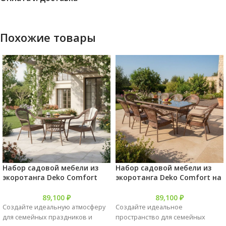
Похожие товары
Набор садовой мебели из
Набор садовой мебели из
экоротанга Deko Comfort
экоротанга Deko Comfort на
Arena на 8 персон
8 персон
89,100
₽
89,100
₽
Создайте идеальную атмосферу
Создайте идеальное
для семейных праздников и
пространство для семейных