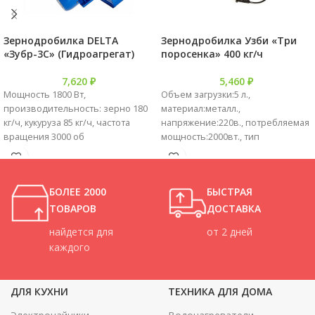
Зернодробилка DELTA
Зернодробилка Узби «Три
«Зубр-3С» (Гидроагрегат)
поросенка» 400 кг/ч
7,620
₽
5,460
₽
Мощность 1800 Вт,
Объем загрузки:5 л.,
производительность: зерно 180
материал:металл.,
кг/ч, кукуруза 85 кг/ч, частота
напряжение:220в., потребляемая
вращения 3000 об
мощность:2000вт., тип
двигателя:однофазный
коллекторный., глубина:32 см.,
ширина: 32 см., высота :35 см.,
БОЛЕЕ 2000
БЫСТРАЯ
производительность: 400кг/час.
ТОВАРОВ
ДОСТАВКА
найдется для
от 2 дней
каждого
ДЛЯ КУХНИ
ТЕХНИКА ДЛЯ ДОМА