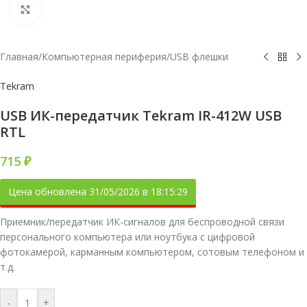
Увеличить
Главная
/
Компьютерная периферия
/
USB флешки
Tekram
USB ИК-передатчик Tekram IR-412W USB
RTL
715
₽
Цена обновлена 31/05/2026 в 18:15:29
Приемник/передатчик ИК-сигналов для беспроводной связи
персонального компьютера или ноутбука с цифровой
фотокамерой, карманным компьютером, сотовым телефоном и
т.д.
-
+