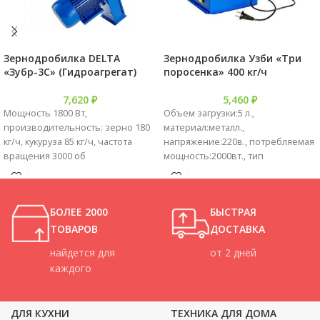
Зернодробилка DELTA
Зернодробилка Узби «Три
«Зубр-3С» (Гидроагрегат)
поросенка» 400 кг/ч
7,620
₽
5,460
₽
Мощность 1800 Вт,
Объем загрузки:5 л.,
производительность: зерно 180
материал:металл.,
кг/ч, кукуруза 85 кг/ч, частота
напряжение:220в., потребляемая
вращения 3000 об
мощность:2000вт., тип
двигателя:однофазный
коллекторный., глубина:32 см.,
ширина: 32 см., высота :35 см.,
БОЛЕЕ 2000
БЫСТРАЯ
производительность: 400кг/час.
ТОВАРОВ
ДОСТАВКА
найдется для
от 2 дней
каждого
ДЛЯ КУХНИ
ТЕХНИКА ДЛЯ ДОМА