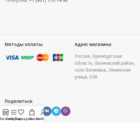
Телефоны:
+7 (901) 113-74-90
Методы оплаты:
Адрес магазина:
Россия, Оренбургская
область, Беляевский район,
село Беляевка, Ленинская
улица, 63В
Поделиться:
Магазин
Сайдбар
Закладки
Заказ
Кабинет