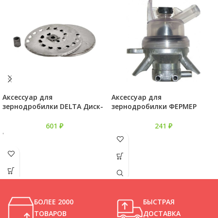
Аксессуар для
Аксессуар для
зернодробилки DELTA Диск-
зернодробилки ФЕРМЕР
терка нож для ЗУБР-2А, 2В,2С
Распределитель коллектора
ДВ.31.200
601
₽
241
₽
'
БОЛЕЕ 2000
БЫСТРАЯ
ТОВАРОВ
ДОСТАВКА