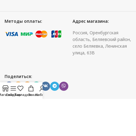
Методы оплаты:
Адрес магазина:
Россия, Оренбургская
область, Беляевский район,
село Беляевка, Ленинская
улица, 63В
Поделиться:
Магазин
Сайдбар
Закладки
Заказ
Кабинет
2020 CREATED BY
Cone