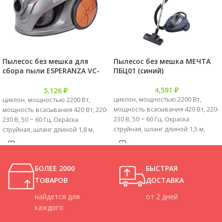
Пылесос без мешка для
Пылесос без мешка МЕЧТА
сбора пыли ESPERANZA VC-
ПБЦ01 (синий)
C212 (оранжевый)
4,591
₽
5,126
₽
циклон, мощностью 2200 Вт,
циклон, мощностью 2200 Вт,
мощность всасывания 420 Вт, 220-
мощность всасывания 420 Вт, 220-
230 В, 50 ~ 60 Гц. Окраска
230 В, 50 ~ 60 Гц. Окраска
струйная, шланг длиной 1,5 м,
струйная, шланг длиной 1,8 м,
металлическая телескопическая
металлическая телескопическая
трубка, стандартная пластиковая
трубка, стандартная пластиковая
щетка, автоматическая смотка
щетка, автоматическая смотка
БОЛЕЕ 2000
БЫСТРАЯ
шнура с вилкой VDE, длина шнура
шнура с вилкой VDE, длина шнура
5 м. Полноцветная упаковка.
5 м. Полноцветная упаковка.
ТОВАРОВ
ДОСТАВКА
Габариты упаковки: 400x290x260
Габариты упаковки: 400x290x260
найдется для
от 2 дней
мм
мм
каждого